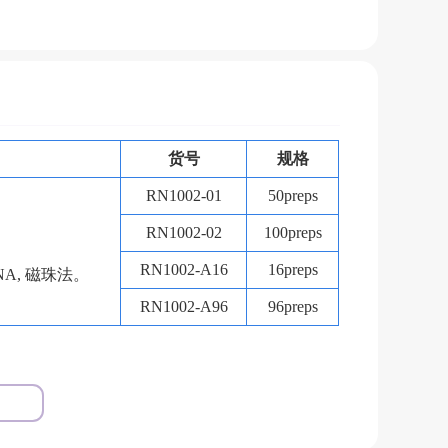
货号
规格
RN1002-01
50preps
RN1002-02
10
0p
re
ps
RN1002-A16
16p
re
ps
A, 磁珠法。
RN1002-A96
96p
re
ps