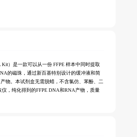
是一款可以从一份
样本中同时提取
 Kit）
FFPE
的
磁珠，通过新百基特别设计的缓冲液和简
RNA
产物。本试剂盒无需脱蜡，不含氯仿、苯酚、二
A
取仪，纯化得到的
和
产物，质量
FFPE DNA
RNA