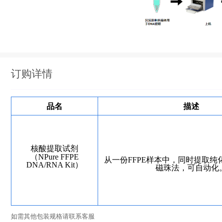
订购详情
品名
描述
核酸提取试剂
（
NPure FFPE
从一份
FFPE
样本中，同时提取纯
DNA/RNA Kit
）
磁珠法，可自动化
如需其他包装规格请联系客服