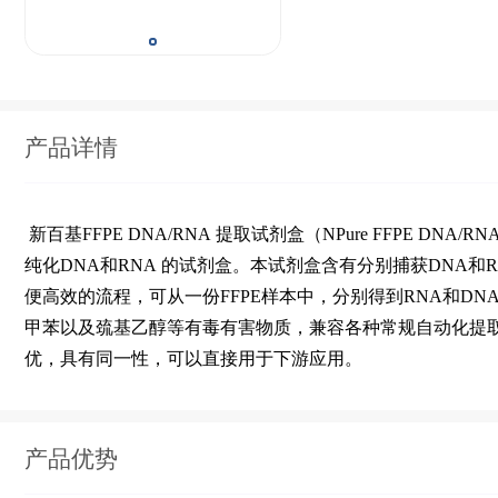
产品详情
新百基
提取试剂盒
FFPE DNA/RNA
（NPure FFPE DNA/RNA
纯化
和
的试剂盒。本试剂盒含有
和
DNA
RNA
分别捕获
DNA
便高效的流程，可从一份
样本中，分别得到
和
FFPE
RNA
DN
甲苯以及巯基乙醇等有毒有害物质，兼容各种常规自动化提
优，具有同一性，可以直接用于下游应用。
产品优势