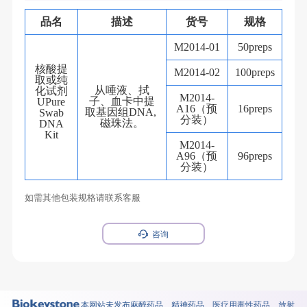
品名
描述
货号
规格
M2014-01
50preps
核酸提
M2014-02
100preps
取或纯
从唾液、拭
化试剂
M2014-
子、血卡中提
UPure
A16（预
16preps
取基因组DNA,
Swab
分装）
磁珠法。
DNA
Kit
M2014-
A96（预
96preps
分装）
如需其他包装规格请联系客服
咨询
本网站未发布麻醉药品、精神药品、医疗用毒性药品、放射