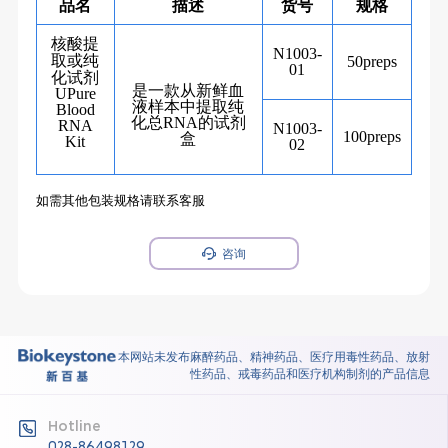
品名
描述
货号
规格
核酸提
N1003-
取或纯
50preps
01
化试剂
是一款从新鲜血
UPure
液样本中提取纯
Blood
化总
RNA
的试剂
RNA
N1003
-
100preps
盒
Kit
0
2
如需其他包装规格请联系客服
咨询
本网站未发布麻醉药品、精神药品、医疗用毒性药品、放射
性药品、戒毒药品和医疗机构制剂的产品信息
Hotline
028-86498129